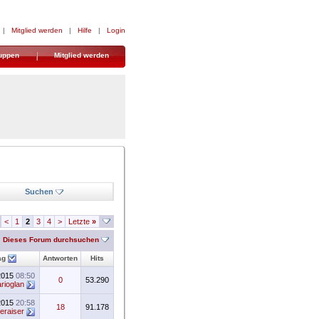
|
Mitglied werden
|
Hilfe
|
Login
uppen
Mitglied werden
Suchen
<
1
2
3
4
>
Letzte
»
Dieses Forum durchsuchen
ag
Antworten
Hits
2015
08:50
0
53.290
rioglan
2015
20:58
18
91.178
meraiser