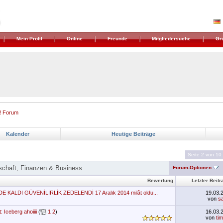
Mein Profil
Online
Freunde
Mitgliedersuche
Gr
! Forum
Kalender
Heutige Beiträge
Seite 2 von 10
schaft, Finanzen & Business
Forum-Optionen
Bewertung
Letzter Beitr
KALDI GÜVENİLİRLİK ZEDELENDİ 17 Aralık 2014 milât oldu...
19.03.
von
sa
: Iceberg ahoiiii
(
1
2
)
16.03.
von
ti