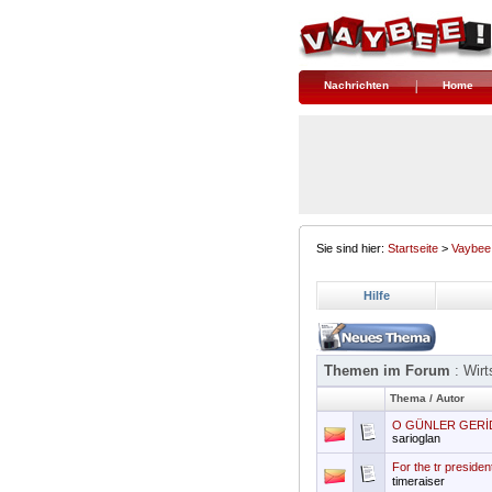
Nachrichten
Home
Sie sind hier:
Startseite
>
Vaybee
Hilfe
Themen im Forum
: Wirt
Thema
/
Autor
O GÜNLER GERİDE 
sarioglan
For the tr president
timeraiser