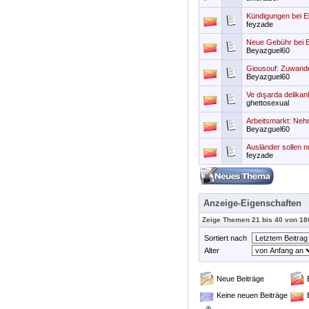
Kündigungen bei 
feyzade
Neue Gebühr bei 
Beyazguel60
Giousouf: Zuwande
Beyazguel60
Ve dışarda delikanl
ghettosexual
Arbeitsmarkt: Neh
Beyazguel60
Ausländer sollen 
feyzade
Anzeige-Eigenschaften
Zeige Themen 21 bis 40 von 18
Sortiert nach
Alter
Neue Beiträge
Keine neuen Beiträge