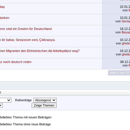
Ebay
22.01.
von
Banken
10.01.
von
Sevta
rer sind ein Gewinn für Deutschland
18.12.
von
Beyaz
ı bir bahar, Seviyorum seni, Çıldırasıya.
16.12.
von
ghett
men Migranten den Einheimischen die Arbeitsplätze weg?
16.12.
von
ghett
nur noch deutsch reden
08.12
von
Seite 2 von 10
6
Reihenfolge
Beliebtes Thema mit neuen Beiträgen
Beliebtes Thema ohne neue Beiträge