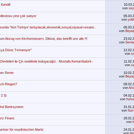
Kandil!
10.03
von
sey
ifestosu yine çok satıyor
05.03.
von
yold
sunda 'Yeni Türkiye' tartışılacak,ekonomik,sosyal,siyasal vesaire..
05.03.
von
Beyaz
m Abzug von Kirchensteuern. Dikkat, das betrifft uns alle !!!
23.02.
von
Sevta
ça Döviz Tırmanıyor"
12.02.
von
sa
vletleri ile Çin seddinde buluşacağız. -Mustafa Kemal Atatürk-
11.02.
von
sa
her Rente
10.02.
von
Beyaz
sch-Ringen?
09.02.
von
An
2
3
)
04.02.
von
huhu
Und Banksystem
31.01.
von
Sun
erz Finanz
29.01.
von
rtner für muslimischen Markt
24.01.
von
ti