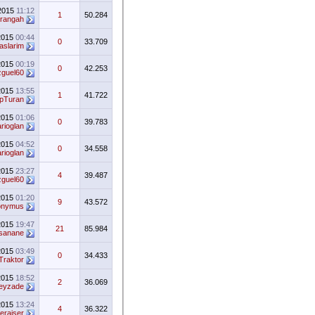
.2015
11:12
1
50.284
rangah
2015
00:44
0
33.709
aslarim
2015
00:19
0
42.253
guel60
2015
13:55
1
41.722
pTuran
2015
01:06
0
39.783
rioglan
2015
04:52
0
34.558
rioglan
2015
23:27
4
39.487
guel60
2015
01:20
9
43.572
onymus
2015
19:47
21
85.984
sanane
2015
03:49
0
34.433
Traktor
2015
18:52
2
36.069
feyzade
2015
13:24
4
36.322
meraiser