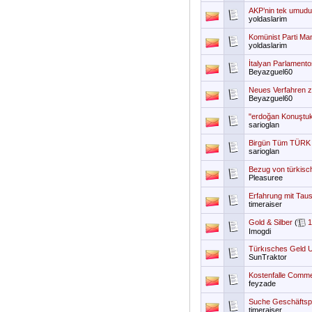
AKP’nin tek umudu 
yoldaslarim
Komünist Parti Man
yoldaslarim
İtalyan Parlamento
Beyazguel60
Neues Verfahren zu
Beyazguel60
"erdoğan Konuştuk
sarioglan
Birgün Tüm TÜRK De
sarioglan
Bezug von türkisc
Pleasuree
Erfahrung mit Tau
timeraiser
Gold & Silber
(
1
Imogdi
Türkısches Geld 
SunTraktor
Kostenfalle Comm
feyzade
Suche Geschäftspa
timeraiser