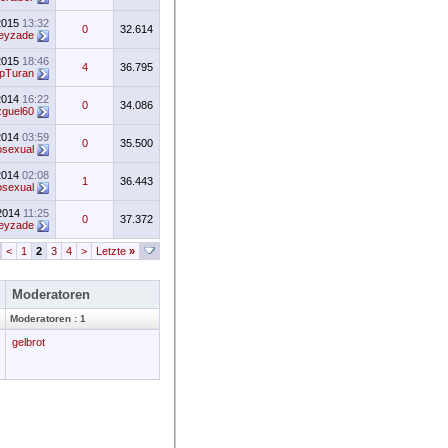
2015
13:32
0
32.614
feyzade
2015
18:46
4
36.795
pTuran
2014
16:22
0
34.086
guel60
2014
03:59
0
35.500
osexual
2014
02:08
1
36.443
osexual
.2014
11:25
0
37.372
feyzade
<
1
2
3
4
>
Letzte
»
Moderatoren
Moderatoren : 1
gelbrot