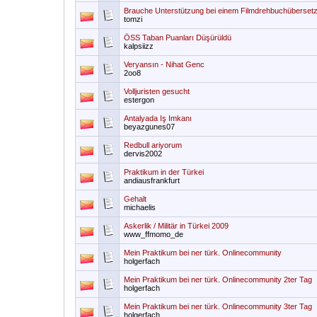
Brauche Unterstützung bei einem Filmdrehbuchübersetz
tomzi
ÖSS Taban Puanları Düşürüldü
kalpsiizz
Veryansın - Nihat Genc
2oo8
Volljuristen gesucht
estergon
Antalyada Iş Imkanı
beyazgunes07
Redbull ariyorum
dervis2002
Praktikum in der Türkei
andiausfrankfurt
Gehalt
michaelis
Askerlik / Militär in Türkei 2009
www_ffmomo_de
Mein Praktikum bei ner türk. Onlinecommunity
holgerfach
Mein Praktikum bei ner türk. Onlinecommunity 2ter Tag
holgerfach
Mein Praktikum bei ner türk. Onlinecommunity 3ter Tag
holgerfach