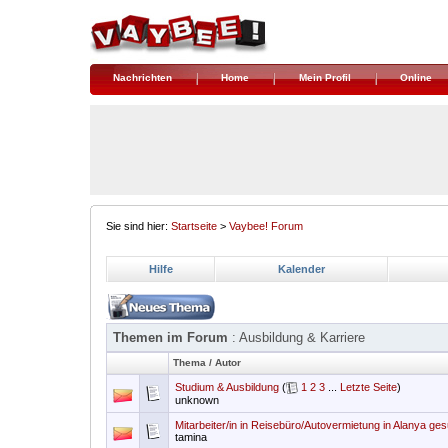
Nachrichten
Home
Mein Profil
Online
Sie sind hier:
Startseite
>
Vaybee! Forum
Hilfe
Kalender
Themen im Forum
: Ausbildung & Karriere
Thema
/
Autor
Studium & Ausbildung
(
1
2
3
...
Letzte Seite
)
unknown
Mitarbeiter/in in Reisebüro/Autovermietung in Alanya ge
tamina