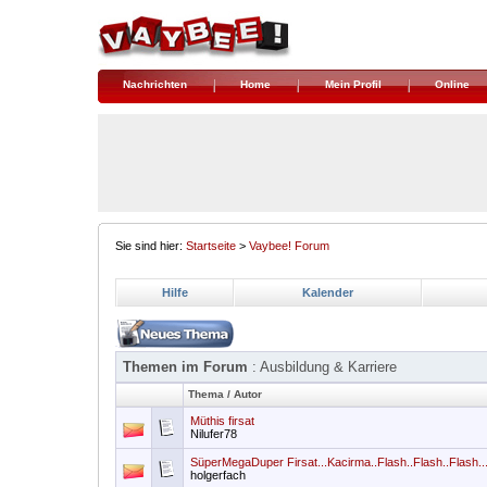
Nachrichten
Home
Mein Profil
Online
Sie sind hier:
Startseite
>
Vaybee! Forum
Hilfe
Kalender
Themen im Forum
: Ausbildung & Karriere
Thema
/
Autor
Müthis firsat
Nilufer78
SüperMegaDuper Firsat...Kacirma..Flash..Flash..Flash..
holgerfach