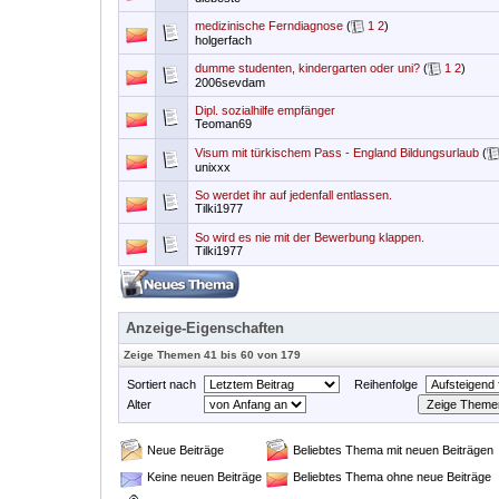
medizinische Ferndiagnose
(
1
2
)
holgerfach
dumme studenten, kindergarten oder uni?
(
1
2
)
2006sevdam
Dipl. sozialhilfe empfänger
Teoman69
Visum mit türkischem Pass - England Bildungsurlaub
(
unixxx
So werdet ihr auf jedenfall entlassen.
Tilki1977
So wird es nie mit der Bewerbung klappen.
Tilki1977
Anzeige-Eigenschaften
Zeige Themen 41 bis 60 von 179
Sortiert nach
Reihenfolge
Alter
Neue Beiträge
Beliebtes Thema mit neuen Beiträgen
Keine neuen Beiträge
Beliebtes Thema ohne neue Beiträge