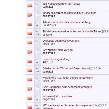
Job Handelsvertreter für Türkei
samara1
türkische Stellenanzeigen und ihre Bedeutung
holgerfach
Arbeiten in der Medikamentenherstellung
Funda1979
Türkische Akademiker wollen zurück in die Türkei
(
1
schalke
Okuyupta adam olamayan türk
holgerfach
Ishyerindeki sidik yarischi
holgerfach
Neue Firmengründung....
Tilki1977
Arbeiten in der Türkei und Deutschland
(
1
2
3
)
samara1
worauf wird man in der schule vorbereitet?
holgerfach
SAP-Schulubng beim Arbeitsamt ergattern.
holgerfach
die zukunft des studiums
holgerfach
MEU-muttersprachlicher ergänzungsunterricht
(
1
2
)
diebeste