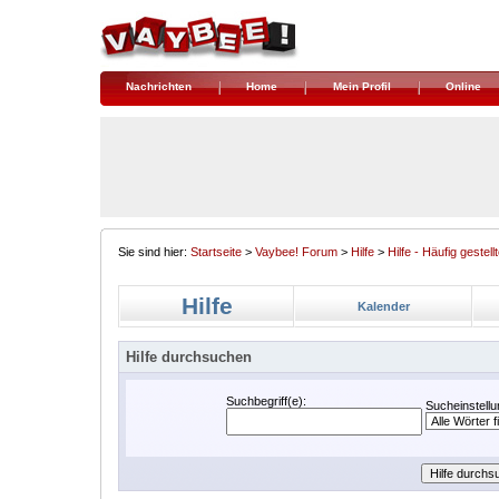
Nachrichten
Home
Mein Profil
Online
Sie sind hier:
Startseite
>
Vaybee! Forum
>
Hilfe
>
Hilfe - Häufig gestel
Hilfe
Kalender
Hilfe durchsuchen
Suchbegriff(e):
Sucheinstellu