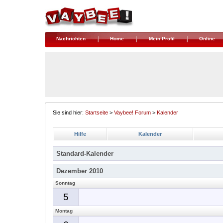
Nachrichten
Home
Mein Profil
Online
Sie sind hier:
Startseite
>
Vaybee! Forum
>
Kalender
Hilfe
Kalender
Standard-Kalender
Dezember 2010
Sonntag
5
Montag