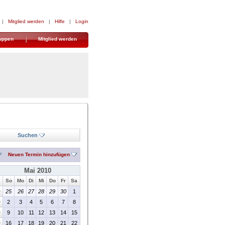
|
Mitglied werden
|
Hilfe
|
Login
uppen
Mitglied werden
Suchen
Neuen Termin hinzufügen
Mai 2010
So
Mo
Di
Mi
Do
Fr
Sa
>
25
26
27
28
29
30
1
>
2
3
4
5
6
7
8
>
9
10
11
12
13
14
15
>
16
17
18
19
20
21
22