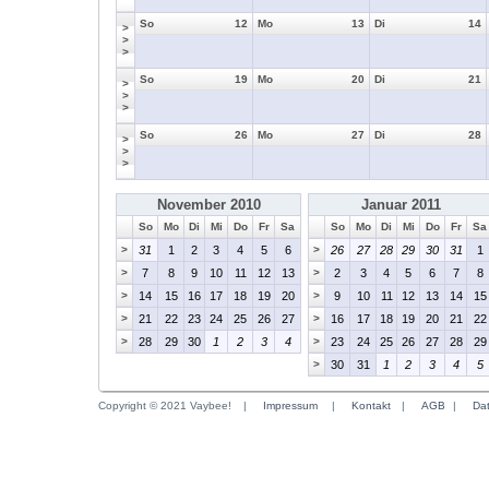
So
12
Mo
13
Di
14
>
>
>
So
19
Mo
20
Di
21
>
>
>
So
26
Mo
27
Di
28
>
>
>
November 2010
Januar 2011
So
Mo
Di
Mi
Do
Fr
Sa
So
Mo
Di
Mi
Do
Fr
Sa
>
31
1
2
3
4
5
6
>
26
27
28
29
30
31
1
>
7
8
9
10
11
12
13
>
2
3
4
5
6
7
8
>
14
15
16
17
18
19
20
>
9
10
11
12
13
14
15
>
21
22
23
24
25
26
27
>
16
17
18
19
20
21
22
>
28
29
30
1
2
3
4
>
23
24
25
26
27
28
29
>
30
31
1
2
3
4
5
Copyright © 2021 Vaybee!
|
Impressum
|
Kontakt
|
AGB
|
Da