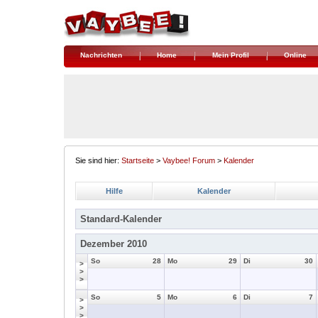
Nachrichten
Home
Mein Profil
Online
Sie sind hier:
Startseite
>
Vaybee! Forum
>
Kalender
Hilfe
Kalender
Standard-Kalender
Dezember 2010
So
28
Mo
29
Di
30
>
>
>
So
5
Mo
6
Di
7
>
>
>