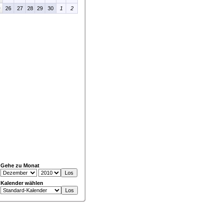
>
26
27
28
29
30
1
2
Gehe zu Monat
Kalender wählen