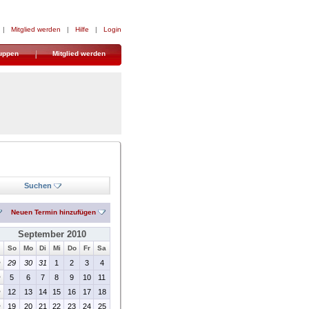
|
Mitglied werden
|
Hilfe
|
Login
uppen
Mitglied werden
Suchen
Neuen Termin hinzufügen
September 2010
So
Mo
Di
Mi
Do
Fr
Sa
>
29
30
31
1
2
3
4
>
5
6
7
8
9
10
11
>
12
13
14
15
16
17
18
>
19
20
21
22
23
24
25