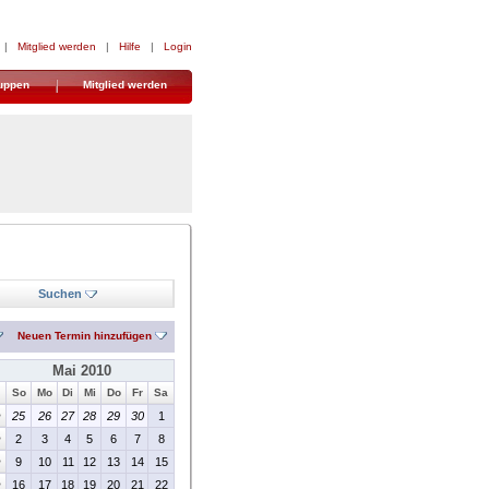
|
Mitglied werden
|
Hilfe
|
Login
uppen
Mitglied werden
Suchen
Neuen Termin hinzufügen
Mai 2010
So
Mo
Di
Mi
Do
Fr
Sa
>
25
26
27
28
29
30
1
>
2
3
4
5
6
7
8
>
9
10
11
12
13
14
15
>
16
17
18
19
20
21
22