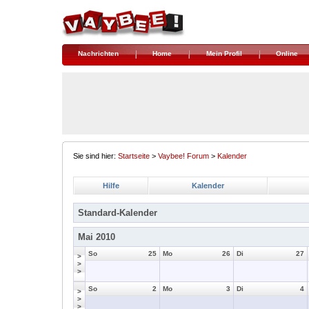
Nachrichten
Home
Mein Profil
Online
Sie sind hier:
Startseite
>
Vaybee! Forum
>
Kalender
Hilfe
Kalender
Standard-Kalender
Mai 2010
So
25
Mo
26
Di
27
>
>
>
So
2
Mo
3
Di
4
>
>
>