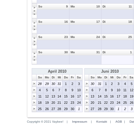
So
9
Mo
10
Di
11
>
>
>
So
16
Mo
17
Di
18
>
>
>
So
23
Mo
24
Di
25
>
>
>
So
30
Mo
31
Di
1
>
>
>
April 2010
Juni 2010
So
Mo
Di
Mi
Do
Fr
Sa
So
Mo
Di
Mi
Do
Fr
Sa
>
28
29
30
31
1
2
3
>
30
31
1
2
3
4
5
>
4
5
6
7
8
9
10
>
6
7
8
9
10
11
12
>
11
12
13
14
15
16
17
>
13
14
15
16
17
18
19
>
18
19
20
21
22
23
24
>
20
21
22
23
24
25
26
>
25
26
27
28
29
30
1
>
27
28
29
30
1
2
3
Copyright © 2021 Vaybee!
|
Impressum
|
Kontakt
|
AGB
|
Da