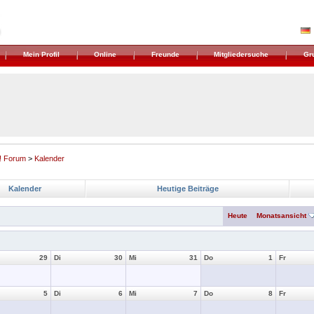
Mein Profil
Online
Freunde
Mitgliedersuche
Gr
! Forum
>
Kalender
Kalender
Heutige Beiträge
Heute
Monatsansicht
29
Di
30
Mi
31
Do
1
Fr
5
Di
6
Mi
7
Do
8
Fr