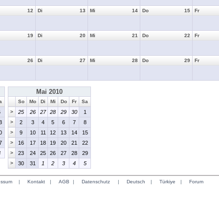
12
Di
13
Mi
14
Do
15
Fr
19
Di
20
Mi
21
Do
22
Fr
26
Di
27
Mi
28
Do
29
Fr
Mai 2010
a
So
Mo
Di
Mi
Do
Fr
Sa
6
>
25
26
27
28
29
30
1
3
>
2
3
4
5
6
7
8
0
>
9
10
11
12
13
14
15
7
>
16
17
18
19
20
21
22
3
>
23
24
25
26
27
28
29
>
30
31
1
2
3
4
5
essum
|
Kontakt
|
AGB
|
Datenschutz
|
Deutsch
|
Türkiye
|
Forum