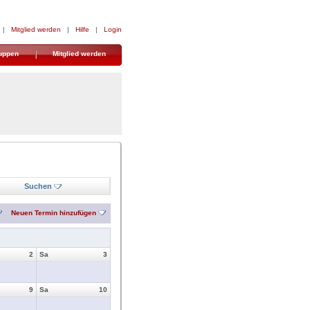
|
Mitglied werden
|
Hilfe
|
Login
uppen
Mitglied werden
Suchen
Neuen Termin hinzufügen
2
Sa
3
9
Sa
10