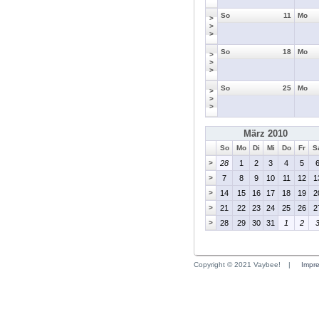
So
11
Mo
>
>
>
So
18
Mo
>
>
>
So
25
Mo
>
>
>
März 2010
So
Mo
Di
Mi
Do
Fr
S
>
28
1
2
3
4
5
>
7
8
9
10
11
12
1
>
14
15
16
17
18
19
2
>
21
22
23
24
25
26
2
>
28
29
30
31
1
2
Copyright © 2021 Vaybee!
|
Impr