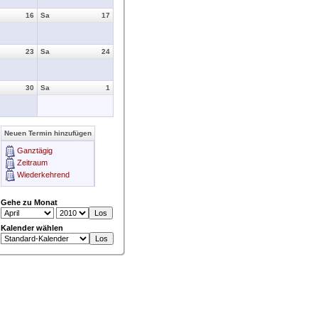
16
Sa
17
23
Sa
24
30
Sa
1
Neuen Termin hinzufügen
Ganztägig
Zeitraum
Wiederkehrend
Gehe zu Monat
Kalender wählen