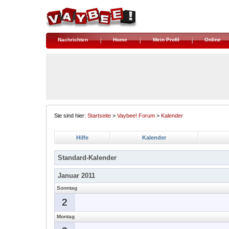
Nachrichten
Home
Mein Profil
Online
Sie sind hier:
Startseite
>
Vaybee! Forum
>
Kalender
Hilfe
Kalender
Standard-Kalender
Januar 2011
Sonntag
2
Montag