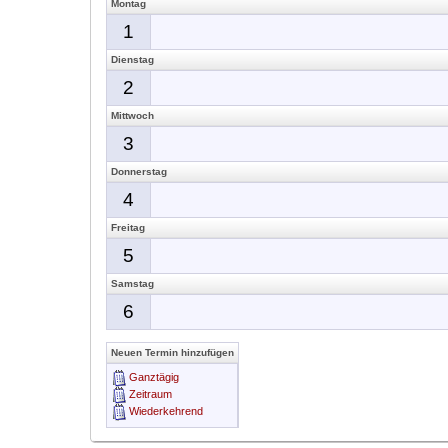
Montag
1
Dienstag
2
Mittwoch
3
Donnerstag
4
Freitag
5
Samstag
6
Neuen Termin hinzufügen
Ganztägig
Zeitraum
Wiederkehrend