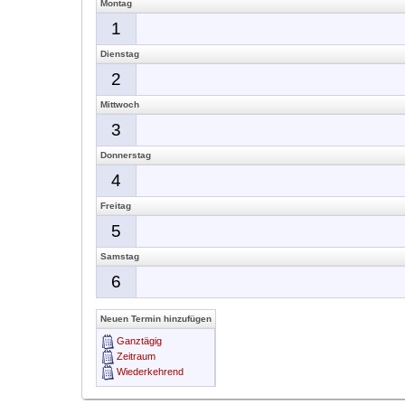
Montag
1
Dienstag
2
Mittwoch
3
Donnerstag
4
Freitag
5
Samstag
6
Neuen Termin hinzufügen
Ganztägig
Zeitraum
Wiederkehrend