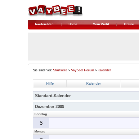
Nachrichten
Home
Mein Profil
Online
Sie sind hier:
Startseite
>
Vaybee! Forum
>
Kalender
Hilfe
Kalender
Standard-Kalender
Dezember 2009
Sonntag
6
Montag