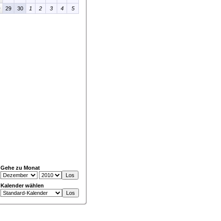
>
29
30
1
2
3
4
5
Gehe zu Monat
Kalender wählen