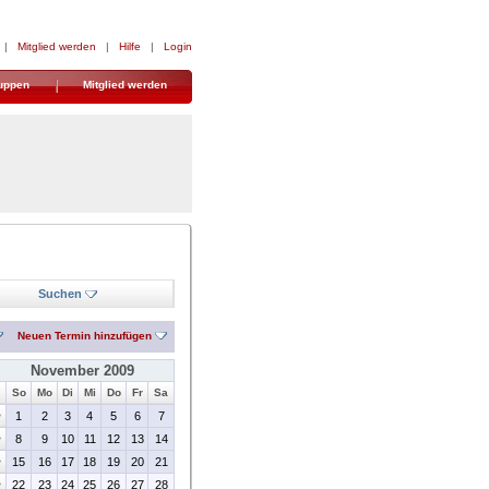
|
Mitglied werden
|
Hilfe
|
Login
uppen
Mitglied werden
Suchen
Neuen Termin hinzufügen
November 2009
So
Mo
Di
Mi
Do
Fr
Sa
>
1
2
3
4
5
6
7
>
8
9
10
11
12
13
14
>
15
16
17
18
19
20
21
>
22
23
24
25
26
27
28