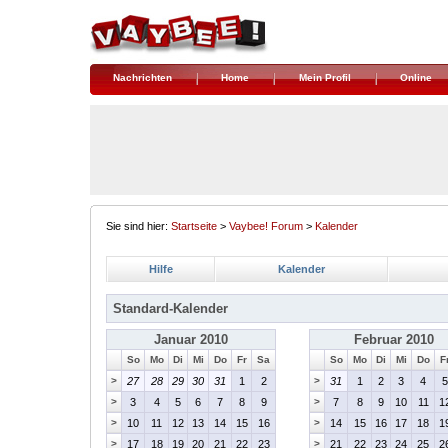
Nachrichten
Home
Mein Profil
Online
Sie sind hier:
Startseite
>
Vaybee! Forum
>
Kalender
Hilfe
Kalender
Standard-Kalender
Januar 2010
Februar 2010
So
Mo
Di
Mi
Do
Fr
Sa
So
Mo
Di
Mi
Do
F
>
27
28
29
30
31
1
2
>
31
1
2
3
4
5
>
3
4
5
6
7
8
9
>
7
8
9
10
11
1
>
10
11
12
13
14
15
16
>
14
15
16
17
18
1
>
17
18
19
20
21
22
23
>
21
22
23
24
25
2