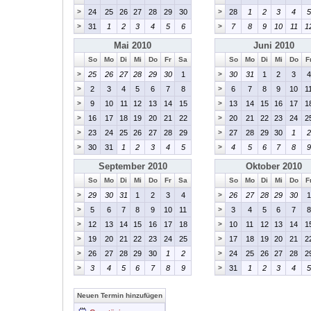
>
24
25
26
27
28
29
30
>
28
1
2
3
4
5
>
31
1
2
3
4
5
6
>
7
8
9
10
11
1
Mai 2010
Juni 2010
So
Mo
Di
Mi
Do
Fr
Sa
So
Mo
Di
Mi
Do
F
>
25
26
27
28
29
30
1
>
30
31
1
2
3
4
>
2
3
4
5
6
7
8
>
6
7
8
9
10
1
>
9
10
11
12
13
14
15
>
13
14
15
16
17
1
>
16
17
18
19
20
21
22
>
20
21
22
23
24
2
>
23
24
25
26
27
28
29
>
27
28
29
30
1
2
>
30
31
1
2
3
4
5
>
4
5
6
7
8
9
September 2010
Oktober 2010
So
Mo
Di
Mi
Do
Fr
Sa
So
Mo
Di
Mi
Do
F
>
29
30
31
1
2
3
4
>
26
27
28
29
30
1
>
5
6
7
8
9
10
11
>
3
4
5
6
7
8
>
12
13
14
15
16
17
18
>
10
11
12
13
14
1
>
19
20
21
22
23
24
25
>
17
18
19
20
21
2
>
26
27
28
29
30
1
2
>
24
25
26
27
28
2
>
3
4
5
6
7
8
9
>
31
1
2
3
4
5
Neuen Termin hinzufügen