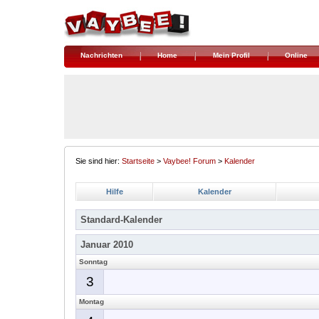
Nachrichten
Home
Mein Profil
Online
Sie sind hier:
Startseite
>
Vaybee! Forum
>
Kalender
Hilfe
Kalender
Standard-Kalender
Januar 2010
Sonntag
3
Montag