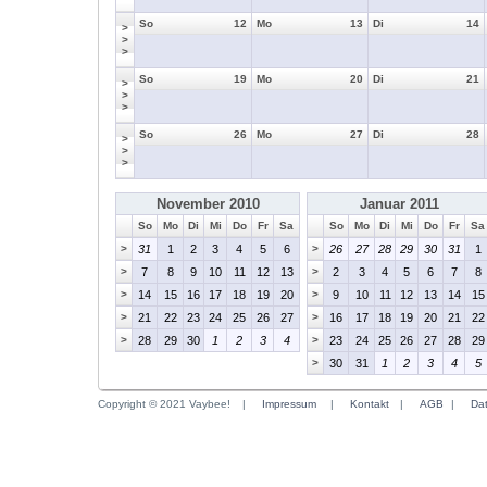
So
12
Mo
13
Di
14
>
>
>
So
19
Mo
20
Di
21
>
>
>
So
26
Mo
27
Di
28
>
>
>
November 2010
Januar 2011
So
Mo
Di
Mi
Do
Fr
Sa
So
Mo
Di
Mi
Do
Fr
Sa
>
31
1
2
3
4
5
6
>
26
27
28
29
30
31
1
>
7
8
9
10
11
12
13
>
2
3
4
5
6
7
8
>
14
15
16
17
18
19
20
>
9
10
11
12
13
14
15
>
21
22
23
24
25
26
27
>
16
17
18
19
20
21
22
>
28
29
30
1
2
3
4
>
23
24
25
26
27
28
29
>
30
31
1
2
3
4
5
Copyright © 2021 Vaybee!
|
Impressum
|
Kontakt
|
AGB
|
Da