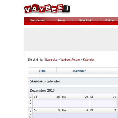
Nachrichten
Home
Mein Profil
Online
Sie sind hier:
Startseite
>
Vaybee! Forum
>
Kalender
Hilfe
Kalender
Standard-Kalender
Dezember 2010
So
28
Mo
29
Di
30
>
>
>
So
5
Mo
6
Di
7
>
>
>