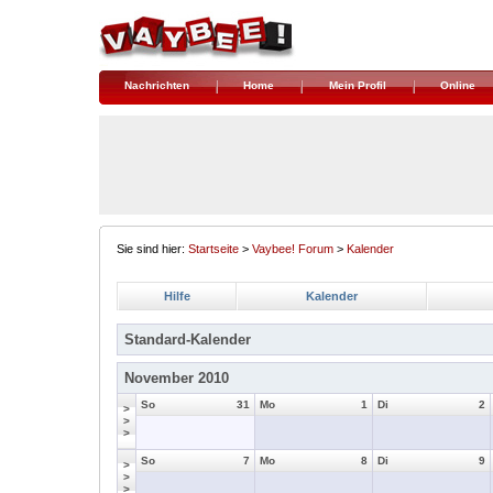
Nachrichten
Home
Mein Profil
Online
Sie sind hier:
Startseite
>
Vaybee! Forum
>
Kalender
Hilfe
Kalender
Standard-Kalender
November 2010
So
31
Mo
1
Di
2
>
>
>
So
7
Mo
8
Di
9
>
>
>