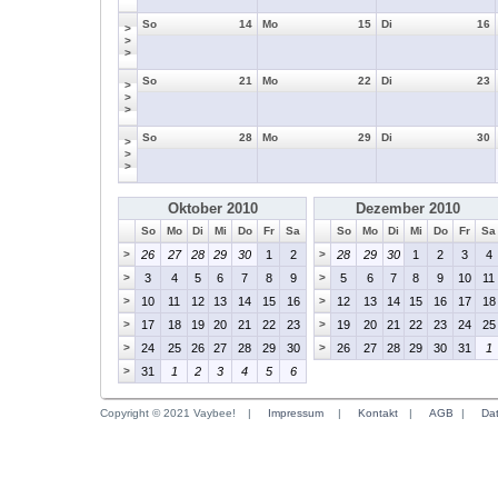
So
14
Mo
15
Di
16
>
>
>
So
21
Mo
22
Di
23
>
>
>
So
28
Mo
29
Di
30
>
>
>
Oktober 2010
Dezember 2010
So
Mo
Di
Mi
Do
Fr
Sa
So
Mo
Di
Mi
Do
Fr
Sa
>
26
27
28
29
30
1
2
>
28
29
30
1
2
3
4
>
3
4
5
6
7
8
9
>
5
6
7
8
9
10
11
>
10
11
12
13
14
15
16
>
12
13
14
15
16
17
18
>
17
18
19
20
21
22
23
>
19
20
21
22
23
24
25
>
24
25
26
27
28
29
30
>
26
27
28
29
30
31
1
>
31
1
2
3
4
5
6
Copyright © 2021 Vaybee!
|
Impressum
|
Kontakt
|
AGB
|
Da