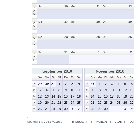
So
10
Mo
11
Di
12
>
>
>
So
17
Mo
18
Di
19
>
>
>
So
24
Mo
25
Di
26
>
>
>
So
31
Mo
1
Di
2
>
>
>
September 2010
November 2010
So
Mo
Di
Mi
Do
Fr
Sa
So
Mo
Di
Mi
Do
Fr
Sa
>
29
30
31
1
2
3
4
>
31
1
2
3
4
5
6
>
5
6
7
8
9
10
11
>
7
8
9
10
11
12
13
>
12
13
14
15
16
17
18
>
14
15
16
17
18
19
20
>
19
20
21
22
23
24
25
>
21
22
23
24
25
26
27
>
26
27
28
29
30
1
2
>
28
29
30
1
2
3
4
Copyright © 2021 Vaybee!
|
Impressum
|
Kontakt
|
AGB
|
Da