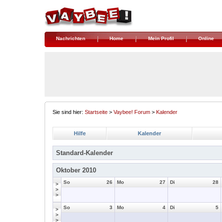
Nachrichten
Home
Mein Profil
Online
Sie sind hier:
Startseite
>
Vaybee! Forum
>
Kalender
Hilfe
Kalender
Standard-Kalender
Oktober 2010
So
26
Mo
27
Di
28
>
>
>
So
3
Mo
4
Di
5
>
>
>