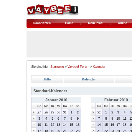
Nachrichten
Home
Mein Profil
Online
Sie sind hier:
Startseite
>
Vaybee! Forum
>
Kalender
Hilfe
Kalender
Standard-Kalender
Januar 2010
Februar 2010
So
Mo
Di
Mi
Do
Fr
Sa
So
Mo
Di
Mi
Do
F
>
27
28
29
30
31
1
2
>
31
1
2
3
4
5
>
3
4
5
6
7
8
9
>
7
8
9
10
11
1
>
10
11
12
13
14
15
16
>
14
15
16
17
18
1
>
17
18
19
20
21
22
23
>
21
22
23
24
25
2