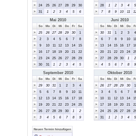
>
24
25
26
27
28
29
30
>
28
1
2
3
4
5
>
31
1
2
3
4
5
6
>
7
8
9
10
11
1
Mai 2010
Juni 2010
So
Mo
Di
Mi
Do
Fr
Sa
So
Mo
Di
Mi
Do
F
>
25
26
27
28
29
30
1
>
30
31
1
2
3
4
>
2
3
4
5
6
7
8
>
6
7
8
9
10
1
>
9
10
11
12
13
14
15
>
13
14
15
16
17
1
>
16
17
18
19
20
21
22
>
20
21
22
23
24
2
>
23
24
25
26
27
28
29
>
27
28
29
30
1
2
>
30
31
1
2
3
4
5
>
4
5
6
7
8
9
September 2010
Oktober 2010
So
Mo
Di
Mi
Do
Fr
Sa
So
Mo
Di
Mi
Do
F
>
29
30
31
1
2
3
4
>
26
27
28
29
30
1
>
5
6
7
8
9
10
11
>
3
4
5
6
7
8
>
12
13
14
15
16
17
18
>
10
11
12
13
14
1
>
19
20
21
22
23
24
25
>
17
18
19
20
21
2
>
26
27
28
29
30
1
2
>
24
25
26
27
28
2
>
3
4
5
6
7
8
9
>
31
1
2
3
4
5
Neuen Termin hinzufügen