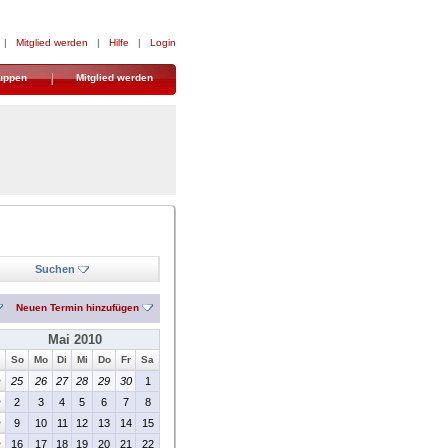
|
Mitglied werden
|
Hilfe
|
Login
uppen
Mitglied werden
Suchen
Neuen Termin hinzufügen
Mai 2010
So
Mo
Di
Mi
Do
Fr
Sa
>
25
26
27
28
29
30
1
>
2
3
4
5
6
7
8
>
9
10
11
12
13
14
15
>
16
17
18
19
20
21
22