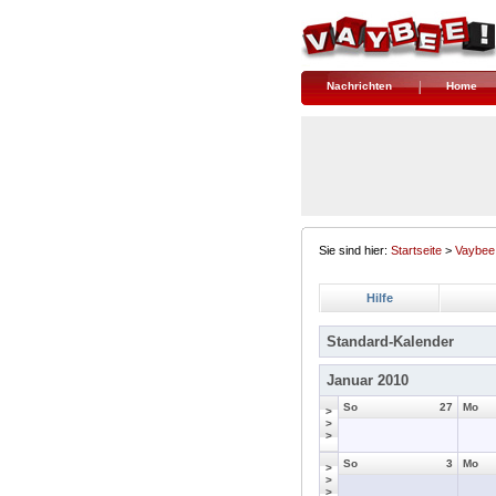
Nachrichten
Home
Sie sind hier:
Startseite
>
Vaybee
Hilfe
Standard-Kalender
Januar 2010
So
27
Mo
>
>
>
So
3
Mo
>
>
>