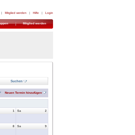
|
Mitglied werden
|
Hilfe
|
Login
uppen
Mitglied werden
Suchen
Neuen Termin hinzufügen
1
Sa
2
8
Sa
9