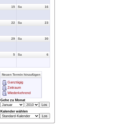
15
Sa
16
22
Sa
23
29
Sa
30
5
Sa
6
Neuen Termin hinzufügen
Ganztägig
Zeitraum
Wiederkehrend
Gehe zu Monat
Kalender wählen