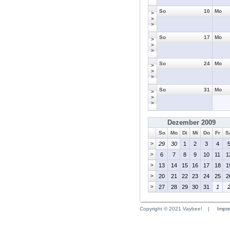
So
10
Mo
>
>
>
So
17
Mo
>
>
>
So
24
Mo
>
>
>
So
31
Mo
>
>
>
Dezember 2009
So
Mo
Di
Mi
Do
Fr
S
>
29
30
1
2
3
4
>
6
7
8
9
10
11
1
>
13
14
15
16
17
18
1
>
20
21
22
23
24
25
2
>
27
28
29
30
31
1
Copyright © 2021 Vaybee!
|
Impr