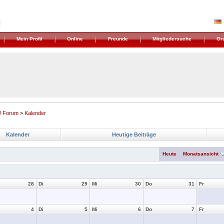
Mein Profil
Online
Freunde
Mitgliedersuche
Gr
! Forum
>
Kalender
Kalender
Heutige Beiträge
Heute
Monatsansicht
28
Di
29
Mi
30
Do
31
Fr
4
Di
5
Mi
6
Do
7
Fr