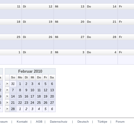
11
Di
12
Mi
13
Do
14
Fr
18
Di
19
Mi
20
Do
21
Fr
25
Di
26
Mi
27
Do
28
Fr
1
Di
2
Mi
3
Do
4
Fr
Februar 2010
a
So
Mo
Di
Mi
Do
Fr
Sa
5
>
31
1
2
3
4
5
6
2
>
7
8
9
10
11
12
13
9
>
14
15
16
17
18
19
20
6
>
21
22
23
24
25
26
27
2
>
28
1
2
3
4
5
6
essum
|
Kontakt
|
AGB
|
Datenschutz
|
Deutsch
|
Türkiye
|
Forum