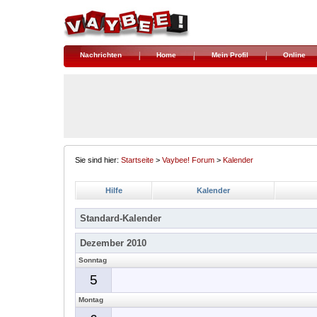
Nachrichten
Home
Mein Profil
Online
Sie sind hier:
Startseite
>
Vaybee! Forum
>
Kalender
Hilfe
Kalender
Standard-Kalender
Dezember 2010
Sonntag
5
Montag