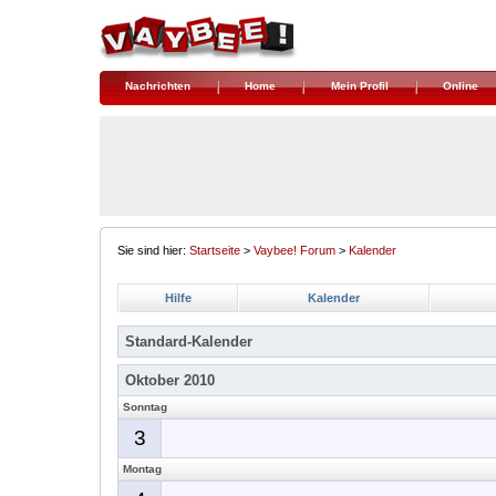
Nachrichten
Home
Mein Profil
Online
Sie sind hier:
Startseite
>
Vaybee! Forum
>
Kalender
Hilfe
Kalender
Standard-Kalender
Oktober 2010
Sonntag
3
Montag