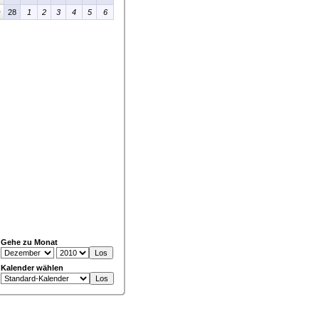
>
28
1
2
3
4
5
6
Gehe zu Monat
Kalender wählen