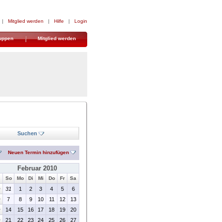
|
Mitglied werden
|
Hilfe
|
Login
uppen
Mitglied werden
Suchen
Neuen Termin hinzufügen
Februar 2010
So
Mo
Di
Mi
Do
Fr
Sa
>
31
1
2
3
4
5
6
>
7
8
9
10
11
12
13
>
14
15
16
17
18
19
20
>
21
22
23
24
25
26
27