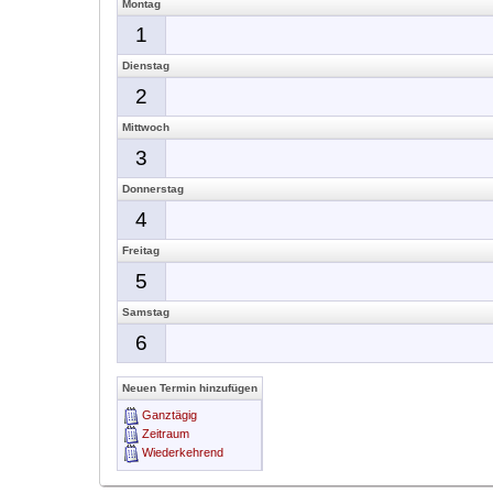
Montag
1
Dienstag
2
Mittwoch
3
Donnerstag
4
Freitag
5
Samstag
6
Neuen Termin hinzufügen
Ganztägig
Zeitraum
Wiederkehrend