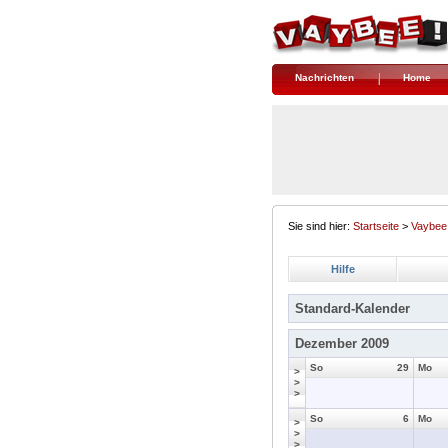
Nachrichten
Home
Sie sind hier:
Startseite
>
Vaybee
Hilfe
Standard-Kalender
Dezember 2009
So
29
Mo
>
>
>
So
6
Mo
>
>
>