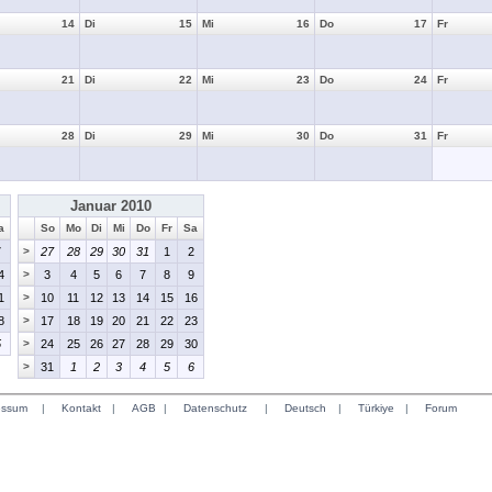
14
Di
15
Mi
16
Do
17
Fr
21
Di
22
Mi
23
Do
24
Fr
28
Di
29
Mi
30
Do
31
Fr
Januar 2010
a
So
Mo
Di
Mi
Do
Fr
Sa
7
>
27
28
29
30
31
1
2
4
>
3
4
5
6
7
8
9
1
>
10
11
12
13
14
15
16
8
>
17
18
19
20
21
22
23
5
>
24
25
26
27
28
29
30
>
31
1
2
3
4
5
6
essum
|
Kontakt
|
AGB
|
Datenschutz
|
Deutsch
|
Türkiye
|
Forum