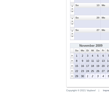
So
13
Mo
>
>
>
So
20
Mo
>
>
>
So
27
Mo
>
>
>
November 2009
So
Mo
Di
Mi
Do
Fr
S
>
1
2
3
4
5
6
>
8
9
10
11
12
13
1
>
15
16
17
18
19
20
2
>
22
23
24
25
26
27
2
>
29
30
1
2
3
4
Copyright © 2021 Vaybee!
|
Impr