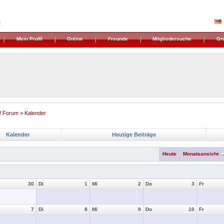
Mein Profil
Online
Freunde
Mitgliedersuche
Gr
! Forum
>
Kalender
Kalender
Heutige Beiträge
Heute
Monatsansicht
30
Di
1
Mi
2
Do
3
Fr
7
Di
8
Mi
9
Do
10
Fr