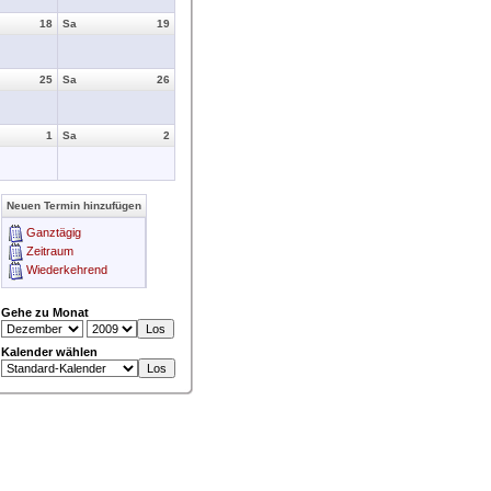
18
Sa
19
25
Sa
26
1
Sa
2
Neuen Termin hinzufügen
Ganztägig
Zeitraum
Wiederkehrend
Gehe zu Monat
Kalender wählen