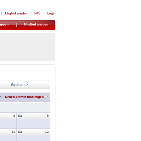
|
Mitglied werden
|
Hilfe
|
Login
uppen
Mitglied werden
Suchen
Neuen Termin hinzufügen
4
Sa
5
11
Sa
12