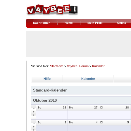
Nachrichten
Home
Mein Profil
Online
Sie sind hier:
Startseite
>
Vaybee! Forum
>
Kalender
Hilfe
Kalender
Standard-Kalender
Oktober 2010
So
26
Mo
27
Di
28
>
>
>
So
3
Mo
4
Di
5
>
>
>