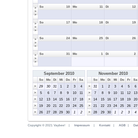
So
10
Mo
11
Di
12
>
>
>
So
17
Mo
18
Di
19
>
>
>
So
24
Mo
25
Di
26
>
>
>
So
31
Mo
1
Di
2
>
>
>
September 2010
November 2010
So
Mo
Di
Mi
Do
Fr
Sa
So
Mo
Di
Mi
Do
Fr
Sa
>
29
30
31
1
2
3
4
>
31
1
2
3
4
5
6
>
5
6
7
8
9
10
11
>
7
8
9
10
11
12
13
>
12
13
14
15
16
17
18
>
14
15
16
17
18
19
20
>
19
20
21
22
23
24
25
>
21
22
23
24
25
26
27
>
26
27
28
29
30
1
2
>
28
29
30
1
2
3
4
Copyright © 2021 Vaybee!
|
Impressum
|
Kontakt
|
AGB
|
Da