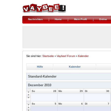
Nachrichten
Home
Mein Profil
Online
Sie sind hier:
Startseite
>
Vaybee! Forum
>
Kalender
Hilfe
Kalender
Standard-Kalender
Dezember 2010
So
28
Mo
29
Di
30
>
>
>
So
5
Mo
6
Di
7
>
>
>