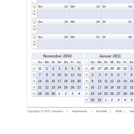
So
12
Mo
13
Di
14
>
>
>
So
19
Mo
20
Di
21
>
>
>
So
26
Mo
27
Di
28
>
>
>
November 2010
Januar 2011
So
Mo
Di
Mi
Do
Fr
Sa
So
Mo
Di
Mi
Do
Fr
Sa
>
31
1
2
3
4
5
6
>
26
27
28
29
30
31
1
>
7
8
9
10
11
12
13
>
2
3
4
5
6
7
8
>
14
15
16
17
18
19
20
>
9
10
11
12
13
14
15
>
21
22
23
24
25
26
27
>
16
17
18
19
20
21
22
>
28
29
30
1
2
3
4
>
23
24
25
26
27
28
29
>
30
31
1
2
3
4
5
Copyright © 2021 Vaybee!
|
Impressum
|
Kontakt
|
AGB
|
Da