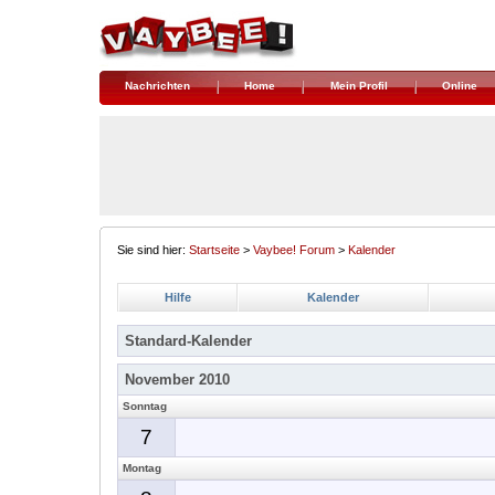
Nachrichten
Home
Mein Profil
Online
Sie sind hier:
Startseite
>
Vaybee! Forum
>
Kalender
Hilfe
Kalender
Standard-Kalender
November 2010
Sonntag
7
Montag