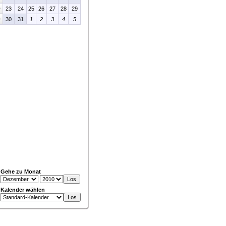
>
23
24
25
26
27
28
29
>
30
31
1
2
3
4
5
Gehe zu Monat
Kalender wählen