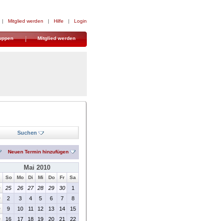
|
Mitglied werden
|
Hilfe
|
Login
uppen
Mitglied werden
Suchen
Neuen Termin hinzufügen
Mai 2010
So
Mo
Di
Mi
Do
Fr
Sa
>
25
26
27
28
29
30
1
>
2
3
4
5
6
7
8
>
9
10
11
12
13
14
15
>
16
17
18
19
20
21
22