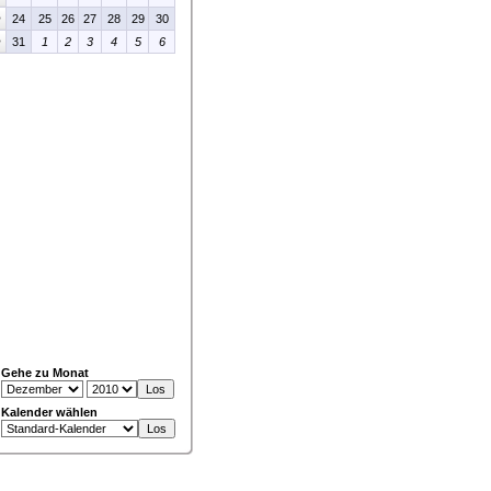
>
24
25
26
27
28
29
30
>
31
1
2
3
4
5
6
Gehe zu Monat
Kalender wählen