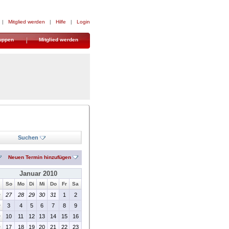
|
Mitglied werden
|
Hilfe
|
Login
uppen
Mitglied werden
Suchen
Neuen Termin hinzufügen
Januar 2010
So
Mo
Di
Mi
Do
Fr
Sa
>
27
28
29
30
31
1
2
>
3
4
5
6
7
8
9
>
10
11
12
13
14
15
16
>
17
18
19
20
21
22
23