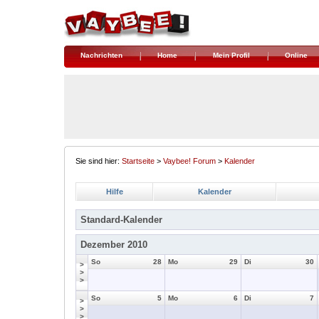
Nachrichten
Home
Mein Profil
Online
Sie sind hier:
Startseite
>
Vaybee! Forum
>
Kalender
Hilfe
Kalender
Standard-Kalender
Dezember 2010
So
28
Mo
29
Di
30
>
>
>
So
5
Mo
6
Di
7
>
>
>