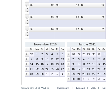
So
12
Mo
13
Di
14
>
>
>
So
19
Mo
20
Di
21
>
>
>
So
26
Mo
27
Di
28
>
>
>
November 2010
Januar 2011
So
Mo
Di
Mi
Do
Fr
Sa
So
Mo
Di
Mi
Do
Fr
Sa
>
31
1
2
3
4
5
6
>
26
27
28
29
30
31
1
>
7
8
9
10
11
12
13
>
2
3
4
5
6
7
8
>
14
15
16
17
18
19
20
>
9
10
11
12
13
14
15
>
21
22
23
24
25
26
27
>
16
17
18
19
20
21
22
>
28
29
30
1
2
3
4
>
23
24
25
26
27
28
29
>
30
31
1
2
3
4
5
Copyright © 2021 Vaybee!
|
Impressum
|
Kontakt
|
AGB
|
Da